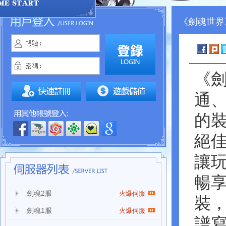
《劍魂世界》
《
通
的
絕
讓
暢
劍魂2服
火爆伺服
裝
劍魂1服
火爆伺服
譜